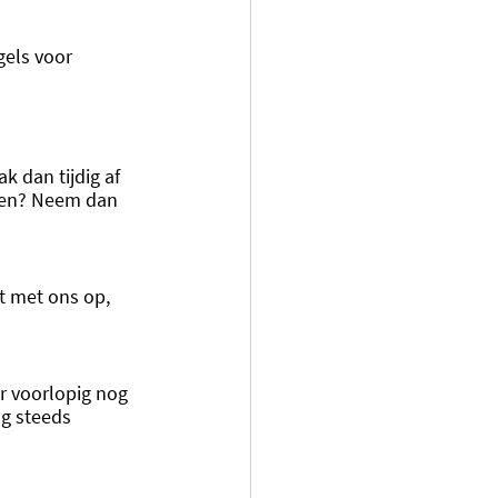
gels voor 
k dan tijdig af 
hten? Neem dan 
t met ons op, 
 voorlopig nog 
og steeds 