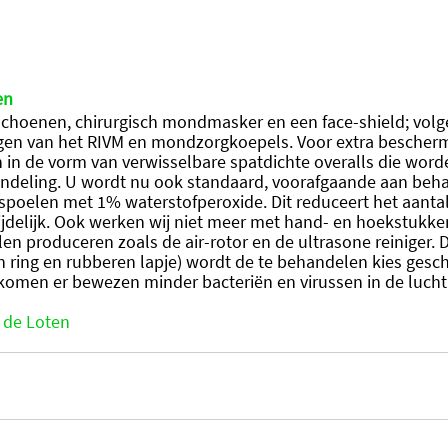
en
choenen, chirurgisch mondmasker en een face-shield; volg
ngen van het RIVM en mondzorgkoepels. Voor extra bescherm
 in de vorm van verwisselbare spatdichte overalls die word
andeling. U wordt nu ook standaard, voorafgaande aan beha
poelen met 1% waterstofperoxide. Dit reduceert het aantal
ijdelijk. Ook werken wij niet meer met hand- en hoekstukk
n produceren zoals de air-rotor en de ultrasone reiniger. 
 ring en rubberen lapje) wordt de te behandelen kies gesc
komen er bewezen minder bacteriën en virussen in de lucht
 de Loten