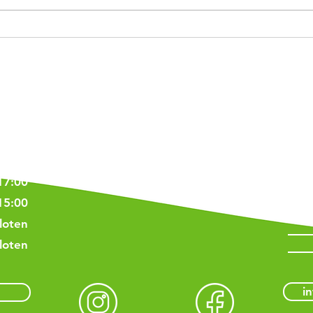
Gezond tandvlees,
Verg
gezonde gewrichten?
kind
en
Adres & route
17:00
20:30
17:00
17:00
15:00
loten
loten
i