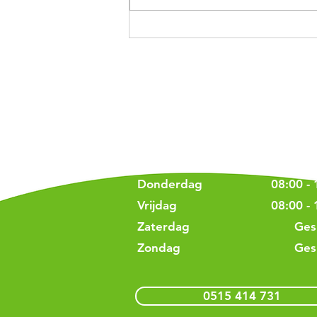
Nepmails en phishing
Openingstijd
Maandag
08:00 - 
Dinsdag
08:00 - 
Woensdag
08:00 - 
Donderdag
08:00 - 
Vrijdag
08:00 - 
Zaterdag
Ges
Zondag
Ges
0515 414 731