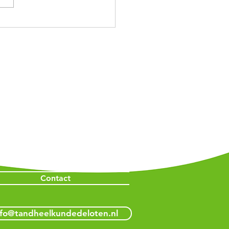
oeding orthodontie
eren tot 18 jaar 2026
Website
Home
Praktijk
Algemeen
Expertise
Kinderen
Vacatures
Info
Contact
nfo@tandheelkundedeloten.nl