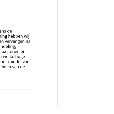
ens de 
ing hebben wij 
en vervangen na 
ndeling, 
 bacteriën en 
en welke hoge 
Door middel van 
heiden van de 
.