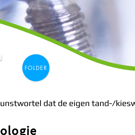
n
FOLDER
unstwortel dat de eigen tand-/kies
ologie