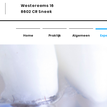
Westereems 16
penplan
Voordelen
Kosten
F
8602 CR Sneek
Home
Praktijk
Algemeen
Expe