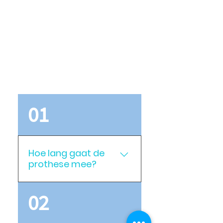
U kunt het tandvlees van uw kaak en
tong met een gewone zachte
tandenborstel en tandpasta poetsen.
Op deze manier wordt de
doorbloeding verbeterd en houdt u
uw kaken in een betere conditie.
Veelgestelde vragen
01
Hoe lang gaat de
prothese mee?
De levensduur van een
02
kunstgebit is vijf tot acht
jaar. Dit kan individueel