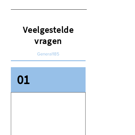
Design.
In slechts twee afspraken heeft
u al een volledig beeld van wat
het eindresultaat zou kunnen
Veelgestelde
zijn.
vragen
General185
01
Voor wie is
Digital Smile
Design