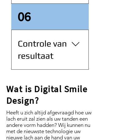
uw nieuwe tanden
beoordelen.
Alle uit te voeren
06
behandelingen, om tot
het gewenste resultaat te
komen, worden in een
duidelijk overzicht aan u
Controle van
overhandigd. Hierin
resultaat
wordt het
behandeltraject, de
behandelingen en
Wanneer alle
bijbehorende kosten
behandelingen hebben
omschreven. Wanneer u
Wat is Digital Smile
plaatsgevonden, wordt
hier akkoord op geeft,
Design?
een eindcontrole
begint het
uitgevoerd. We sluiten af
behandeltraject.
Heeft u zich altijd afgevraagd hoe uw
met een laatste foto serie
lach eruit zal zien als uw tanden een
die u mee krijgt naar huis.
andere vorm hadden? Wij kunnen nu
Uw nieuwe glimlach is
met de nieuwste technologie uw
een feit!
nieuwe lach aan de hand van uw