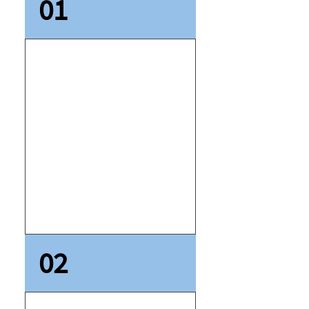
01
Hoe lang
duurt het
voordat mijn
tanden en
kiezen recht
staan?
Dit is afhankelijk van uw
02
specifieke behoeften.
Vraag altijd aan uw
tandarts hoe lang het