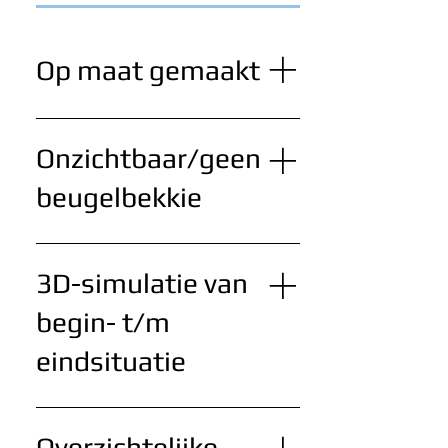
Op maat gemaakt
De dunne, kunststof aligners
passen perfect om uw gebit.
Onzichtbaar/geen
beugelbekkie
Niemand ziet dat u een beugel
draagt.
3D-simulatie van
begin- t/m
eindsituatie
Vooraf inzicht in het
behandelresultaat.
Overzichtelijke