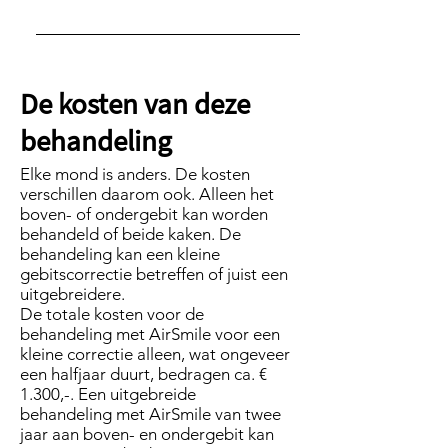
Doordat u voordat u gaat eten
(of snoepen) de beugel eerst
moet uitdoen en, voordat u deze
De kosten van deze
weer indoet, moet
behandeling
schoonmaken, eet (en snoept) u
minder!
Elke mond is anders. De kosten
verschillen daarom ook. Alleen het
boven- of ondergebit kan worden
behandeld of beide kaken. De
behandeling kan een kleine
gebitscorrectie betreffen of juist een
uitgebreidere.
De totale kosten voor de
behandeling met AirSmile voor een
kleine correctie alleen, wat ongeveer
een halfjaar duurt, bedragen ca. €
1.300,-. Een uitgebreide
behandeling met AirSmile van twee
jaar aan boven- en ondergebit kan