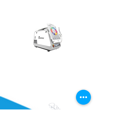
verdovingstechniek werkt altijd en
zorgt tevens voor een pijnloze
ervaring.
Laser
De laser is een aanvulling op de
traditionele technieken en
vervangt in sommige gevallen het
traditionele boren.