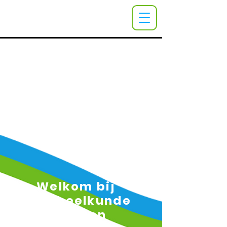
Welkom bij
Tandheelkunde
de Loten